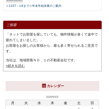
☆12/27～1/4まで☆年末年始休業のご案内
ご挨拶
「ネットでお部屋を探していても、物件情報が多くて途中で
疲れてしまいました。」
お部屋をお探しのお客様から、最も多く寄せられるご意見で
す。
当社は、地域密着ＮＯ．１の不動産会社です。
>続きを読む
カレンダー
2026年8月
月
火
水
木
金
土
日