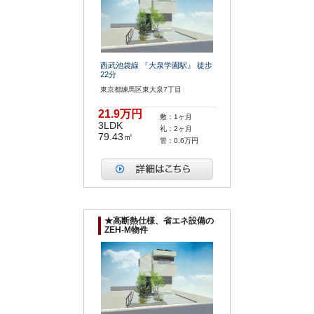
西武池袋線 『大泉学園駅』 徒歩
22分
東京都練馬区東大泉7丁目
21.9万円
敷：1ヶ月
3LDK
礼：2ヶ月
79.43㎡
管：0.6万円
★高断熱仕様、省エネ設備の
ZEH-M物件