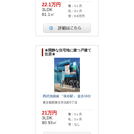
22.1万円
敷：1ヶ月
3LDK
礼：2ヶ月
81.1㎡
管：0.6万円
★閑静な住宅地に建つ戸建て
住居★
西武池袋線 『保谷駅』 徒歩16分
東京都西東京市北町5丁目
21万円
敷：1ヶ月
3LDK
礼：1ヶ月
80.93㎡
管：なし