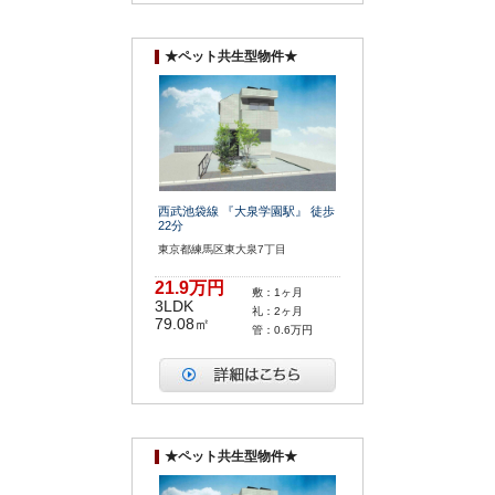
★ペット共生型物件★
西武池袋線 『大泉学園駅』 徒歩
22分
東京都練馬区東大泉7丁目
21.9万円
敷：1ヶ月
3LDK
礼：2ヶ月
79.08㎡
管：0.6万円
★ペット共生型物件★