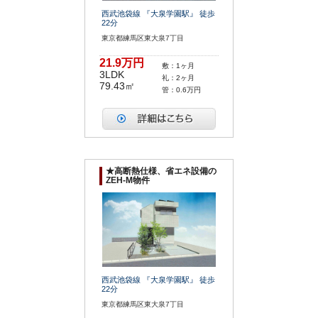
西武池袋線 『大泉学園駅』 徒歩
22分
東京都練馬区東大泉7丁目
21.9万円
敷：1ヶ月
3LDK
礼：2ヶ月
79.43㎡
管：0.6万円
★高断熱仕様、省エネ設備の
ZEH-M物件
西武池袋線 『大泉学園駅』 徒歩
22分
東京都練馬区東大泉7丁目