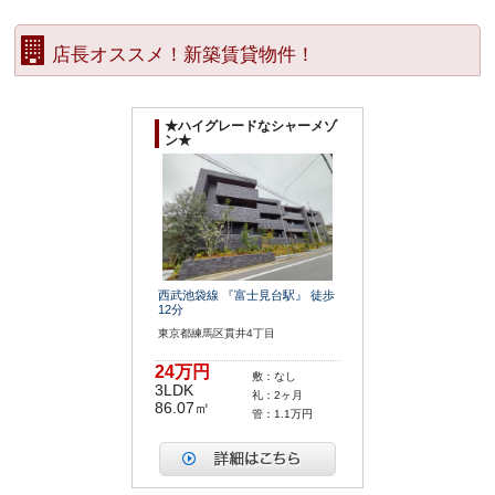
店長オススメ！新築賃貸物件！
★ハイグレードなシャーメゾ
ン★
西武池袋線 『富士見台駅』 徒歩
12分
東京都練馬区貫井4丁目
24万円
敷：なし
3LDK
礼：2ヶ月
86.07㎡
管：1.1万円