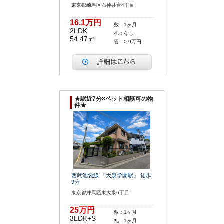
東京都練馬区石神井台4丁目
16.1万円
敷：1ヶ月
2LDK
礼：なし
54.47㎡
管：0.9万円
★駅近7分×ペット相談可の物
件★
西武池袋線 『大泉学園駅』 徒歩
9分
東京都練馬区東大泉6丁目
25万円
敷：1ヶ月
3LDK+S
礼：1ヶ月