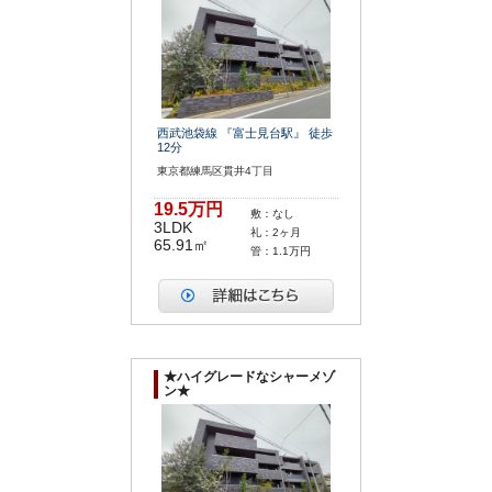
西武池袋線 『富士見台駅』 徒歩
12分
東京都練馬区貫井4丁目
19.5万円
敷：なし
3LDK
礼：2ヶ月
65.91㎡
管：1.1万円
★ハイグレードなシャーメゾ
ン★