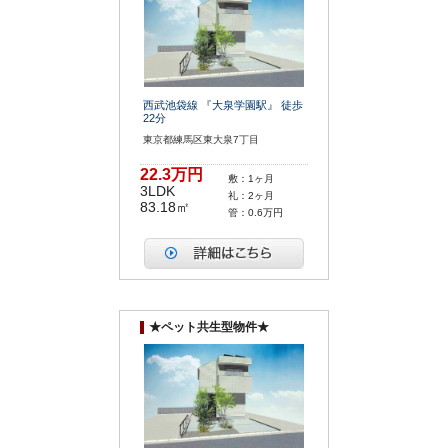
西武池袋線 『大泉学園駅』 徒歩
22分
東京都練馬区東大泉7丁目
22.3万円
敷：1ヶ月
3LDK
礼：2ヶ月
83.18㎡
管：0.6万円
★ペット共生型物件★