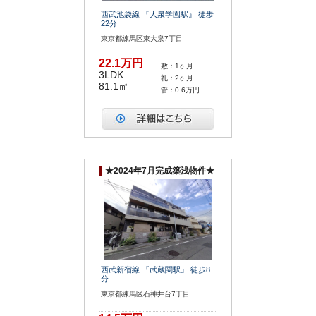
西武池袋線 『大泉学園駅』 徒歩
22分
東京都練馬区東大泉7丁目
22.1万円
敷：1ヶ月
3LDK
礼：2ヶ月
81.1㎡
管：0.6万円
★2024年7月完成築浅物件★
西武新宿線 『武蔵関駅』 徒歩8
分
東京都練馬区石神井台7丁目