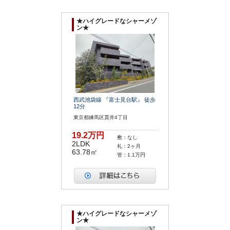
★ハイグレードなシャーメゾ
ン★
西武池袋線 『富士見台駅』 徒歩
12分
東京都練馬区貫井4丁目
19.2万円
敷：なし
2LDK
礼：2ヶ月
63.78㎡
管：1.1万円
★ハイグレードなシャーメゾ
ン★