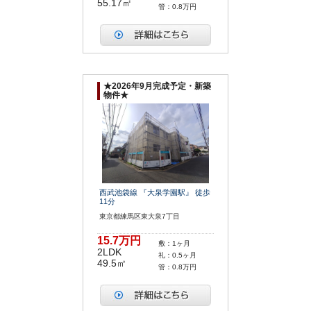
55.17㎡
管：0.8万円
★2026年9月完成予定・新築
物件★
西武池袋線 『大泉学園駅』 徒歩
11分
東京都練馬区東大泉7丁目
15.7万円
敷：1ヶ月
2LDK
礼：0.5ヶ月
49.5㎡
管：0.8万円