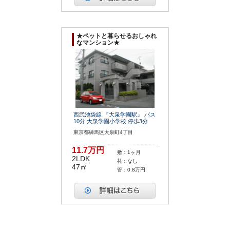
★ペットと暮らせるおしゃれ
なマンション★
西武池袋線 『大泉学園駅』 バス
10分 大泉学園小学校 停歩3分
東京都練馬区大泉町4丁目
11.7万円
敷：1ヶ月
2LDK
礼：なし
47㎡
管：0.8万円