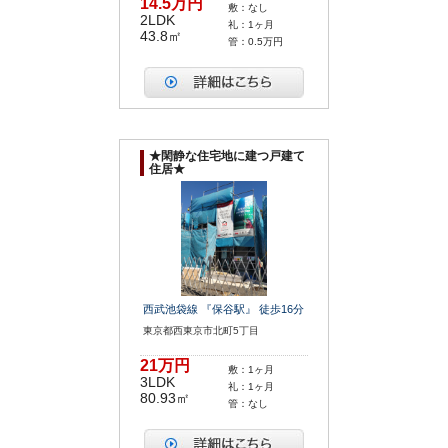
14.5万円
敷：なし
2LDK
礼：1ヶ月
43.8㎡
管：0.5万円
★閑静な住宅地に建つ戸建て
住居★
西武池袋線 『保谷駅』 徒歩16分
東京都西東京市北町5丁目
21万円
敷：1ヶ月
3LDK
礼：1ヶ月
80.93㎡
管：なし