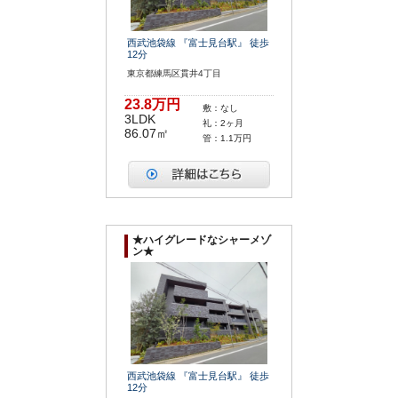
西武池袋線 『富士見台駅』 徒歩
12分
東京都練馬区貫井4丁目
23.8万円
敷：なし
3LDK
礼：2ヶ月
86.07㎡
管：1.1万円
★ハイグレードなシャーメゾ
ン★
西武池袋線 『富士見台駅』 徒歩
12分