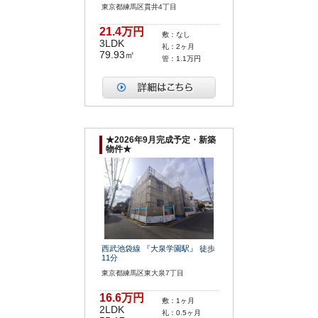
東京都練馬区貫井4丁目
21.4万円
敷：なし
3LDK
礼：2ヶ月
79.93㎡
管：1.1万円
★2026年9月完成予定・新築
物件★
西武池袋線 『大泉学園駅』 徒歩
11分
東京都練馬区東大泉7丁目
16.6万円
敷：1ヶ月
2LDK
礼：0.5ヶ月