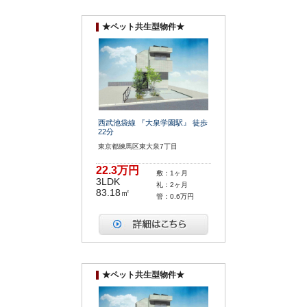
★ペット共生型物件★
西武池袋線 『大泉学園駅』 徒歩
22分
東京都練馬区東大泉7丁目
22.3万円
敷：1ヶ月
3LDK
礼：2ヶ月
83.18㎡
管：0.6万円
★ペット共生型物件★