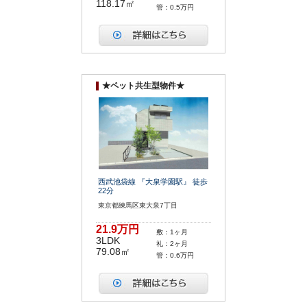
118.17㎡
管：0.5万円
★ペット共生型物件★
西武池袋線 『大泉学園駅』 徒歩
22分
東京都練馬区東大泉7丁目
21.9万円
敷：1ヶ月
3LDK
礼：2ヶ月
79.08㎡
管：0.6万円