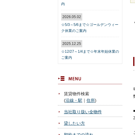
内
2026.05.02
☆5/3～5/6まで☆ゴールデンウィー
ク休業のご案内
2025.12.25
☆12/27～1/4まで☆年末年始休業の
ご案内
MENU
賃貸物件検索
(
沿線・駅
｜
住所
)
当社取り扱い全物件
貸したい方
契約までの流れ