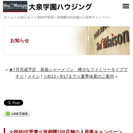
大泉学園ハウジング
ホーム
>
お知らせ
> ☆祝MVP受賞☆首都圏100店舗の入居率キャンペーン
お知らせ
«
★7月完成予定 新築シャーメゾン 稀少なファミリータイプで
す☆
|
メイン
|
☆8/13～8/17まで☆夏季休業のご案内
»
☆祝MVP受賞☆首都圏100店舗の入居率キャンペーン