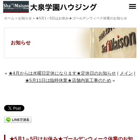
大泉学園ハウジング
ホーム
>
お知らせ
> ★5月1～5日はお休み★ゴールデンウィーク休業のお知らせ
お知らせ
«
★4月からは水曜日定休になります★定休日のお知らせ
|
メイン
|
★5月11日は臨時休業★店舗内装工事のため
»
★5月1～5日はお休み★ゴールデンウィーク休業のお知